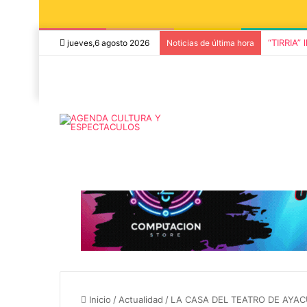
“TIRRIA” 
jueves,6 agosto 2026
Noticias de última hora
5 octubre, 2026
Die Toten Hose
8 agosto, 2026
Julián Bellese llega a Tandil
en su gira de
con su nuevo show de stand
«Fútbol, Asado
Inicio
/
Actualidad
/
LA CASA DEL TEATRO DE AYAC