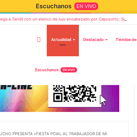
Escuchanos
EN VIVO
llega a Tandil con un elenco de lujo encabezado por Capusotto, Spregel
Actualidad
Destacado
Tiendas de
Escuchanos
EN VIVO
2 octubre, 2026
n llega a Tandil
“TIRRIA” llega a Tandil con un
 despedida
elenco de lujo encabezado po
, Vino y Adiós
Capusotto, Spregelburd y
UCHO PPESENTA «FIESTA PCIAL AL TRABAJADOR DE MI