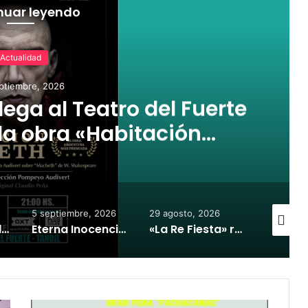
nuar leyendo
Actualidad
ptiembre, 2026
ega al Teatro del Fuerte
a obra «Habitación
cbeth»
5 septiembre, 2026
29 agosto, 2026
29 agost
Gran Peña Folklórica en Tandil: el Ballet Folklorico IPAT celebra su tercera edición en el Salón Danés
Eterna Inocencia celebra 25 años de «Los que se han apagado» con un show en Tandil
«La Re Fiesta» regresa a Tandil con una edición nostálgica en Malva Eventos