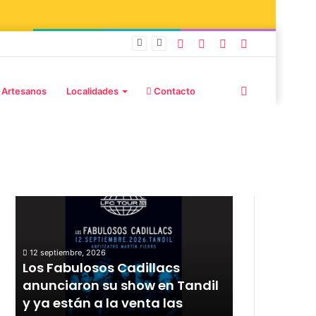
burd y Stefani
 Artesanos
Localidades
Contacto
Publicaciones destacadas
12 septiembre, 2026
Los Fabulosos Cadillacs
12 septiembre, 20
r
anunciaron su show en Tandil
Rata Blanca
y ya están a la venta las
con un sho