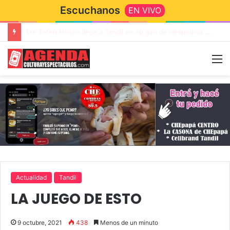
Escuchanos
EN VIVO
“TIRRIA” llega a Tandil con un elenco de lujo encabezado por Capusotto, Spregelburd y Stefani
Actualidad
Tandil
LA JUEGO DE ESTO
9 octubre, 2021
438
Menos de un minuto