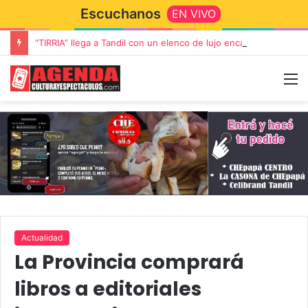
Escuchanos
EN VIVO
“TIRRIA” llega a Tandil con un elenco de lujo encabezado por Capusotto, Spregelburd y Stefani
Actualidad
La Provincia comprará
libros a editoriales