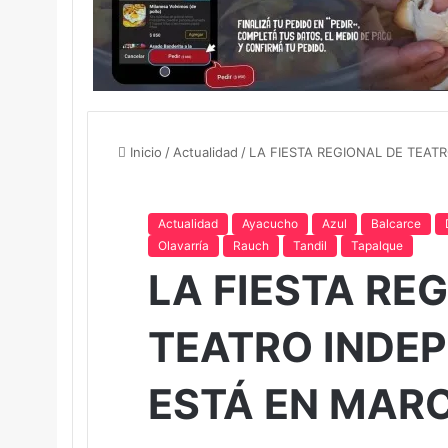
Inicio
/
Actualidad
/
LA FIESTA REGIONAL DE TEAT
Actualidad
Ayacucho
Azul
Balcarce
Olavarría
Rauch
Tandil
Tapalque
LA FIESTA RE
TEATRO INDEP
ESTÁ EN MAR