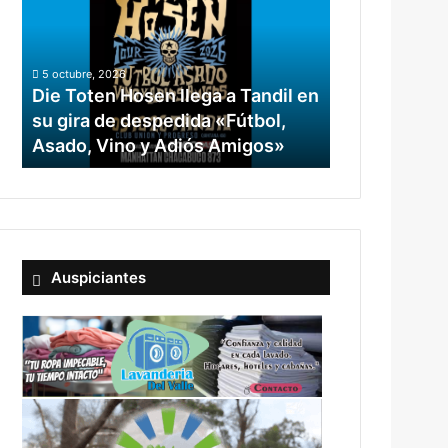
llega
a
Tandil
5 octubre, 2026
en
Die Toten Hosen llega a Tandil en
su
su gira de despedida «Fútbol,
gira
Asado, Vino y Adiós Amigos»
de
despedida
«Fútbol,
Asado,
Vino
y
Adiós
Auspiciantes
Amigos»