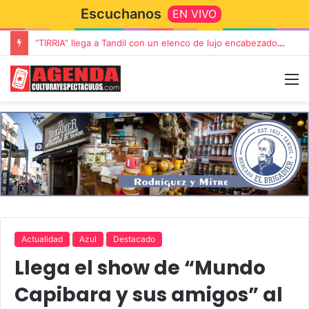
Escuchanos
EN VIVO
“TIRRIA” llega a Tandil con un elenco de lujo encabezado por Capusotto, Spregelburd y Stefani
Actualidad
Azul
Destacado
Llega el show de “Mundo
Capibara y sus amigos” al