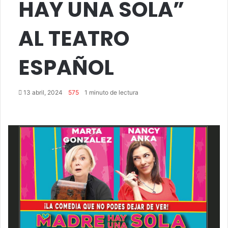
HAY UNA SOLA”
AL TEATRO
ESPAÑOL
13 abril, 2024
575
1 minuto de lectura
Facebook
Twitter
LinkedIn