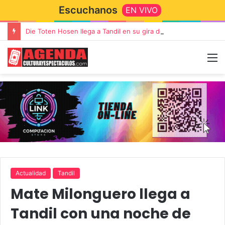
Escuchanos
EN VIVO
Die Toten Hosen llega a Tandil en su gira de despedida «Fútbol, Asado, Vino y Adiós Amigos»
Actualidad
Tandil
Mate Milonguero llega a
Tandil con una noche de