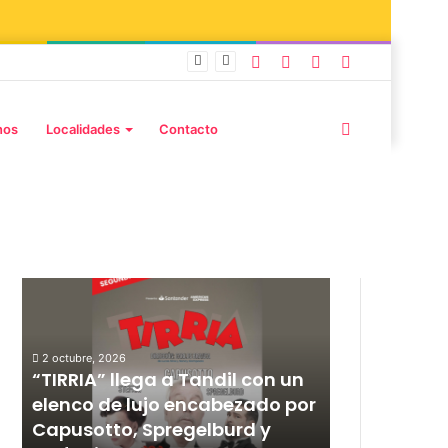
 Adiós Amigos»
nos
Localidades
Contacto
Publicaciones destacadas
2 octubre, 2026
12 septiembre, 20
l
“TIRRIA” llega a Tandil con un
Los Fabulos
elenco de lujo encabezado por
anunciaron
Capusotto, Spregelburd y
y ya están 