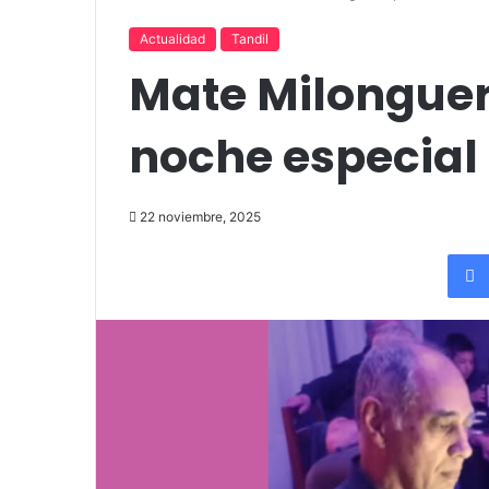
«Por el placer de volver a verla»
funciones en T
Actualidad
Tandil
Mate Milonguer
noche especial 
22 noviembre, 2025