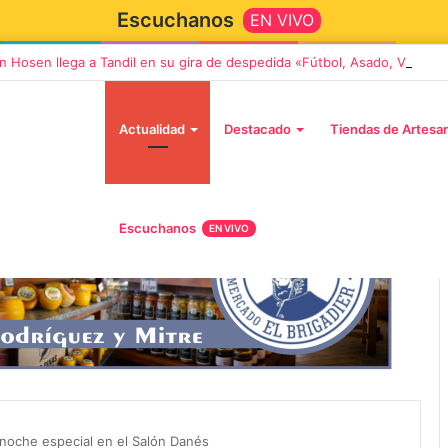
Escuchanos
EN VIVO
n Hosen llega a Tandil en su gira de despedida «Fútbol, Asado, Vino y
Actualidad
Destacado
Tiendas de Artesa
Escuchanos
EN VIVO
5 octubre, 2026
Die Toten Hosen llega a Tandi
tará «Noel», un
en su gira de despedida
Navidad con dos
«Fútbol, Asado, Vino y Adiós
noche especial en el Salón Danés