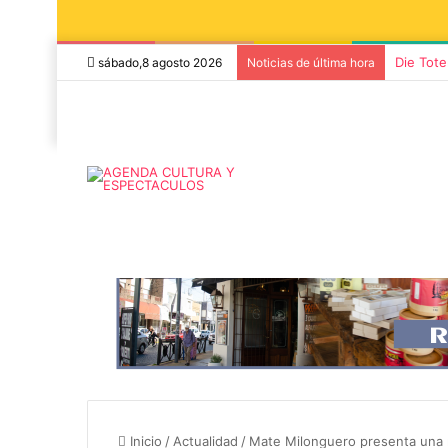
Die Tote
sábado,8 agosto 2026
Noticias de última hora
8 agosto, 2026
7 noviembre, 2026
Miguel Ángel Solá y Mercedes
Sonares presen
Funes llegan a Azul con la obra
concierto de 
Inicio
/
Actualidad
/
Mate Milonguero presenta una 