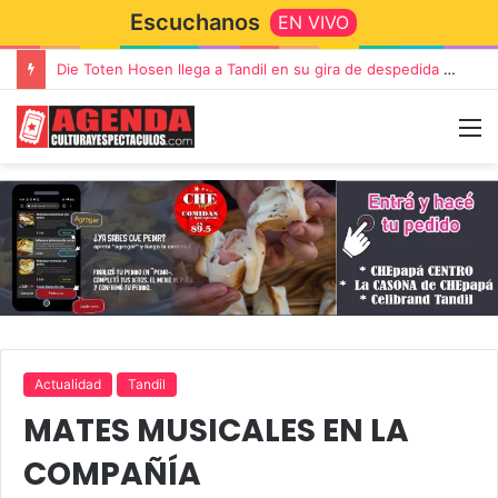
Escuchanos
EN VIVO
Die Toten Hosen llega a Tandil en su gira de despedida «Fútbol, Asado, Vino y Adiós Amigos»
Actualidad
Tandil
MATES MUSICALES EN LA
COMPAÑÍA