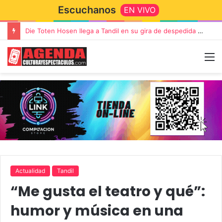
Escuchanos
EN VIVO
“TIRRIA” llega a Tandil con un elenco de lujo encabezado por Capusotto, Spregelburd y Stefani
Actualidad
Tandil
“Me gusta el teatro y qué”:
humor y música en una