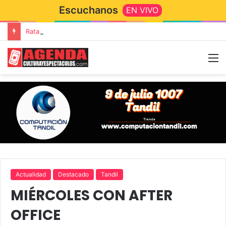
Escuchanos
EN VIVO
Rata Blanca regresa a Tandil con un show demoledor en el Estadio Unión y Progreso
Actualidad
Destacado
Tandil
MIÉRCOLES CON AFTER
OFFICE