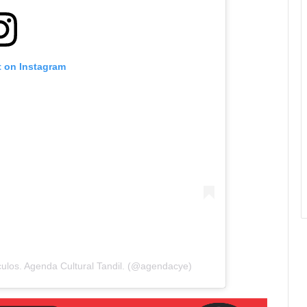
t on Instagram
ulos. Agenda Cultural Tandil. (@agendacye)