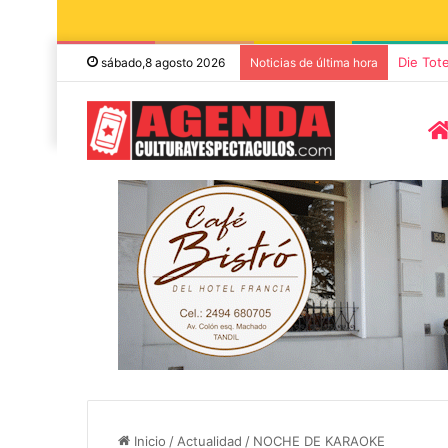
“TIRRIA
sábado,8 agosto 2026
Noticias de última hora
5 octubre, 2026
Die Toten Hose
7 noviembre, 2026
Sonares presentará «Noel», un
en su gira de
concierto de Navidad con dos
«Fútbol, Asado