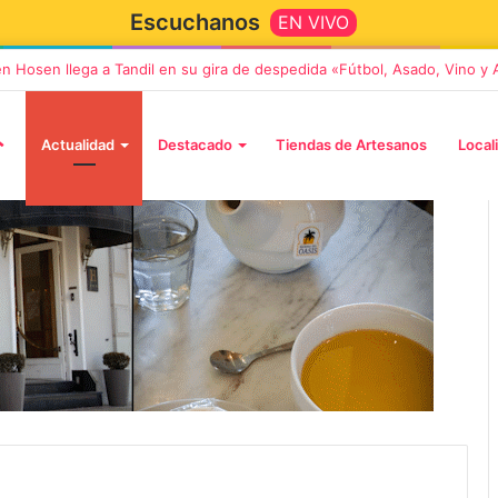
Escuchanos
EN VIVO
” llega a Tandil con un elenco de lujo encabezado por Capusotto, Sprege
Actualidad
Destacado
Tiendas de Artesanos
Local
2 octubre, 2026
n llega a Tandil
“TIRRIA” llega a Tandil con un
 despedida
elenco de lujo encabezado po
, Vino y Adiós
Capusotto, Spregelburd y