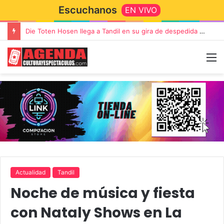
Escuchanos
EN VIVO
Die Toten Hosen llega a Tandil en su gira de despedida «Fútbol, Asado, Vino y Adiós Amigos»
Actualidad
Tandil
Noche de música y fiesta
con Nataly Shows en La