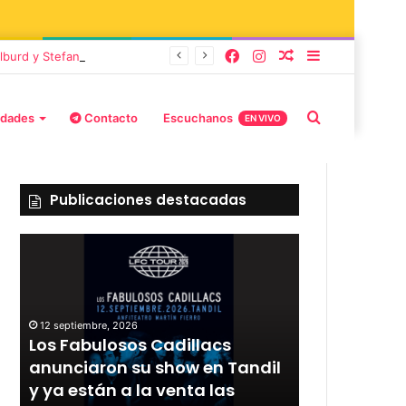
lburd y Stefani
idades
Contacto
Escuchanos
EN VIVO
Publicaciones destacadas
12 septiembre, 2026
Los Fabulosos Cadillacs
12 septiembre, 2
r
anunciaron su show en Tandil
Rata Blanca
y ya están a la venta las
con un sho