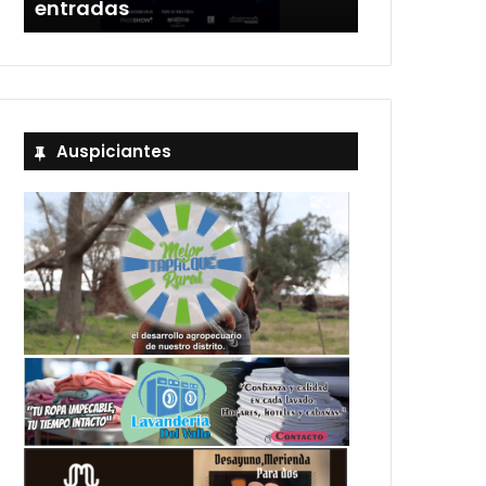
entradas
Estadio Uni
Auspiciantes