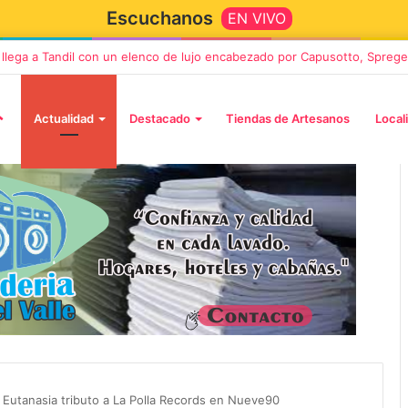
Escuchanos
EN VIVO
” llega a Tandil con un elenco de lujo encabezado por Capusotto, Sprege
Actualidad
Destacado
Tiendas de Artesanos
Local
2 octubre, 2026
n llega a Tandil
“TIRRIA” llega a Tandil con un
 despedida
elenco de lujo encabezado po
, Vino y Adiós
Capusotto, Spregelburd y
 Eutanasia tributo a La Polla Records en Nueve90