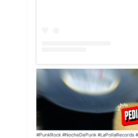
#PunkRock #NocheDePunk #LaPollaRecords #R