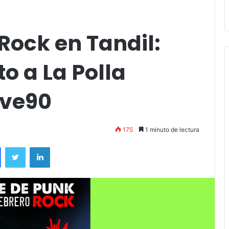
Stefani
Rock en Tandil:
o a La Polla
eve90
175
1 minuto de lectura