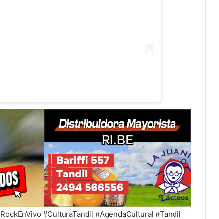
ockEnVivo #CulturaTandil #AgendaCultural #Tandil