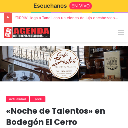
Escuchanos
EN VIVO
“TIRRIA” llega a Tandil con un elenco de lujo encabezado por Capusotto, Spregelburd y Stefani
Actualidad
Tandil
«Noche de Talentos» en
Bodegón El Cerro