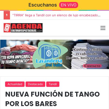
Escuchanos
EN VIVO
“TIRRIA” llega a Tandil con un elenco de lujo encabezado por Capusotto, Spregelburd y Stefani
Actualidad
Destacado
Tandil
NUEVA FUNCIÓN DE TANGO
POR LOS BARES