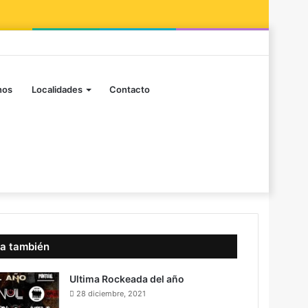
Facebook
Instagram
Publicación
Barra
al
lateral
Buscar
azar
nos
Localidades
Contacto
por
a también
rar
Ultima Rockeada del año
28 diciembre, 2021