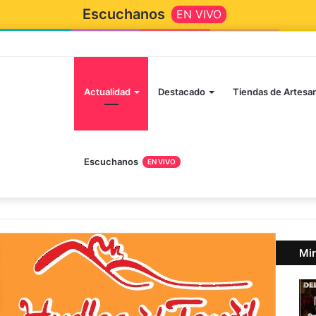
Escuchanos
EN VIVO
Inicio
Actualidad
Destacado
Tiendas de Artesa
Escuchanos
EN VIVO
Mir
Cer