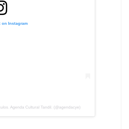
t on Instagram
ulos. Agenda Cultural Tandil. (@agendacye)