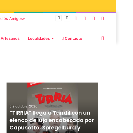
 Adiós Amigos»
 Artesanos
Localidades
Contacto
Publicaciones destacadas
2 octubre, 2026
12 septiembre, 20
l
“TIRRIA” llega a Tandil con un
Los Fabulos
elenco de lujo encabezado por
anunciaron
Capusotto, Spregelburd y
y ya están 