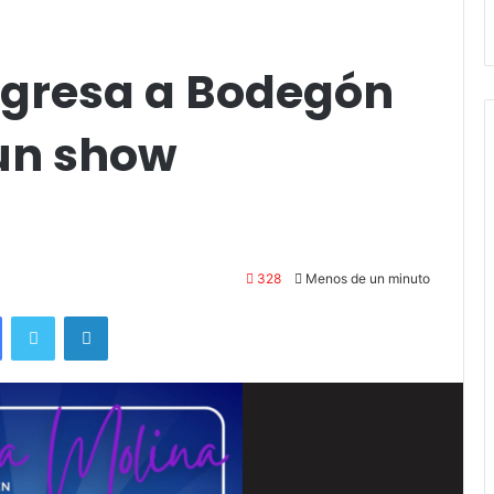
andil
Amigos»
egresa a Bodegón
 un show
328
Menos de un minuto