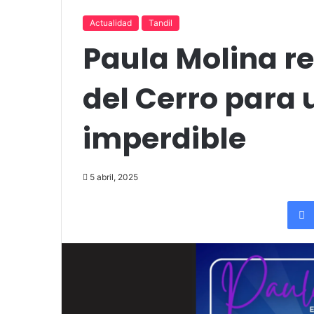
«Por el placer de volver a verla»
funciones en T
Actualidad
Tandil
Paula Molina r
del Cerro para
imperdible
5 abril, 2025