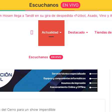
Escuchanos
EN VIVO
n Hosen llega a Tandil en su gira de despedida «Fútbol, Asado, Vino y
Actualidad
Destacado
Tiendas de
Escuchanos
EN VIVO
5 octubre, 2026
Die Toten Hosen llega a Tandi
tará «Noel», un
en su gira de despedida
Navidad con dos
«Fútbol, Asado, Vino y Adiós
 del Cerro para un show imperdible