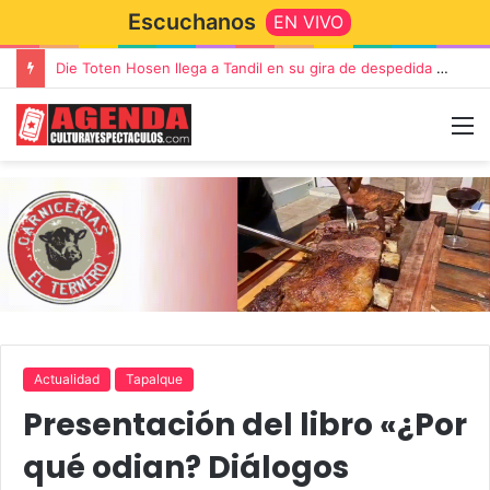
Escuchanos
EN VIVO
Die Toten Hosen llega a Tandil en su gira de despedida «Fútbol, Asado, Vino y Adiós Amigos»
Actualidad
Tapalque
Presentación del libro «¿Por
qué odian? Diálogos