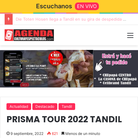
Escuchanos
EN VIVO
“TIRRIA” llega a Tandil con un elenco de lujo encabezado por Capusotto, Spregelburd y Stefani
Actualidad
Destacado
Tandil
PRISMA TOUR 2022 TANDIL
9 septiembre, 2022
621
Menos de un minuto