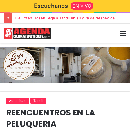
Escuchanos
EN VIVO
Die Toten Hosen llega a Tandil en su gira de despedida «Fútbol, Asado, Vino y Adiós Amigos»
Actualidad
Tandil
REENCUENTROS EN LA
PELUQUERIA