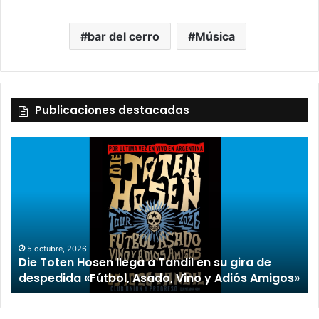
bar del cerro
Música
Publicaciones destacadas
2 octubre, 2026
“TIRRIA” llega a Tandil con un elenco de lujo
encabezado por Capusotto, Spregelburd y
»
Stefani