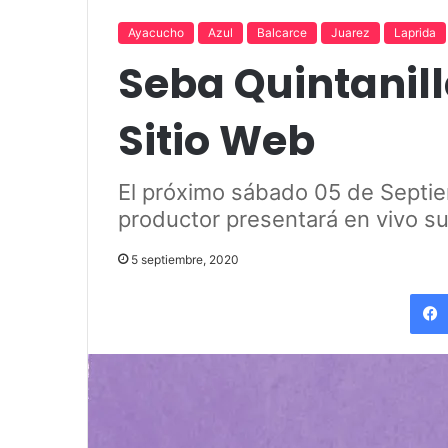
«Por el placer de volver a verla»
funciones en T
Ayacucho
Azul
Balcarce
Juarez
Laprida
Seba Quintanill
Sitio Web
El próximo sábado 05 de Septiem
productor presentará en vivo s
5 septiembre, 2020