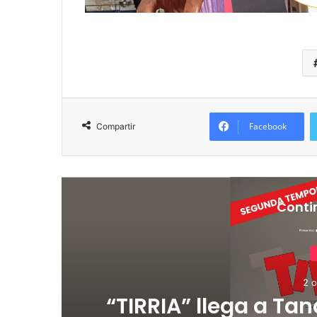
Facebook
Compartir
Conti
2 o
de
“TIRRIA” llega a Tan