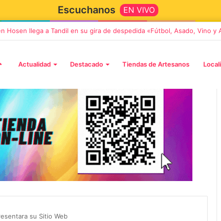
Escuchanos
EN VIVO
en Hosen llega a Tandil en su gira de despedida «Fútbol, Asado, Vino y
Actualidad
Destacado
Tiendas de Artesanos
Local
5 octubre, 2026
Die Toten Hosen llega a Tandi
tará «Noel», un
en su gira de despedida
Navidad con dos
«Fútbol, Asado, Vino y Adiós
resentara su Sitio Web