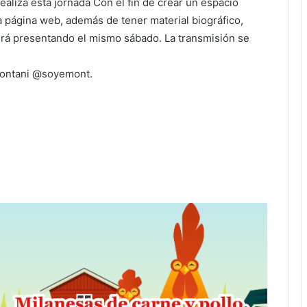
realiza esta jornada Con el fin de crear un espacio
a página web, además de tener material biográfico,
irá presentando el mismo sábado. La transmisión se
 Montani @soyemont.