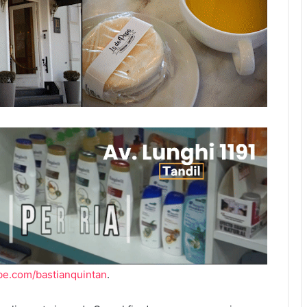
be.com/bastianquintan
.