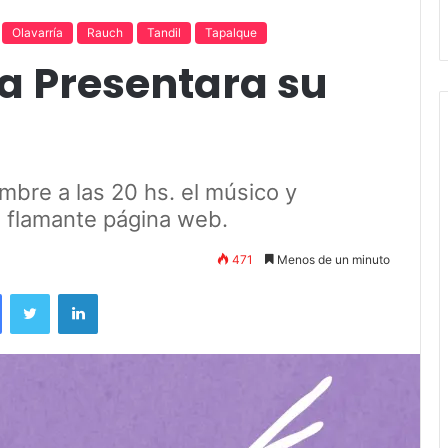
andil
Amigos»
Olavarría
Rauch
Tandil
Tapalque
a Presentara su
bre a las 20 hs. el músico y
u flamante página web.
471
Menos de un minuto