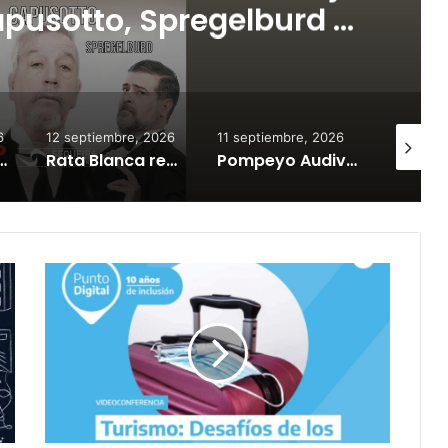
pusotto, Spregelburd y
tefani
6
12 septiembre, 2026
11 septiembre, 2026
11 septi
ron su show en Tandil y ya están a la venta las entradas
Rata Blanca regresa a Tandil con un show demoledor en el Estadio Unión y Progreso
Pompeyo Audivert llega al Teatro del Fuerte con la aclamada obra «Habitación Macbeth»