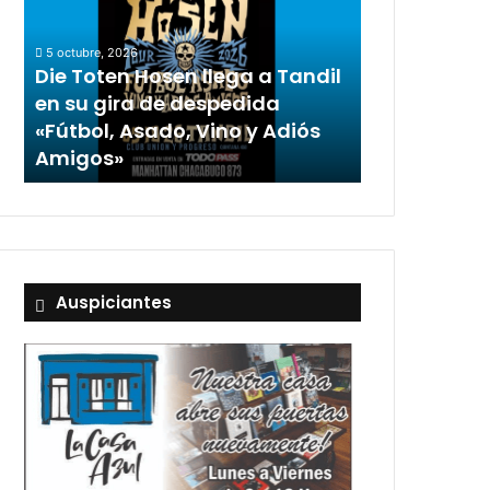
5 octubre, 2026
Die Toten Hosen llega a Tandil
en su gira de despedida
«Fútbol, Asado, Vino y Adiós
Amigos»
Auspiciantes