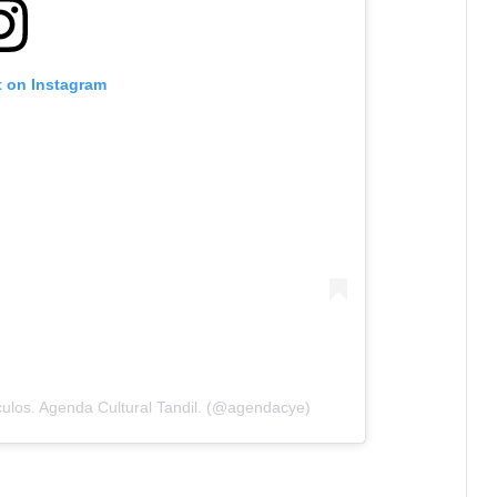
t on Instagram
ulos. Agenda Cultural Tandil. (@agendacye)