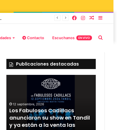
burd y Stefani
idades
Contacto
Escuchanos
EN VIVO
Publicaciones destacadas
12 septiembre, 2026
Los Fabulosos Cadillacs
12 septiembre, 2
r
anunciaron su show en Tandil
Rata Blanca
y ya están a la venta las
con un sho