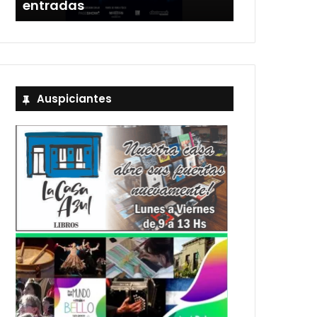
entradas
Estadio Uni
Auspiciantes