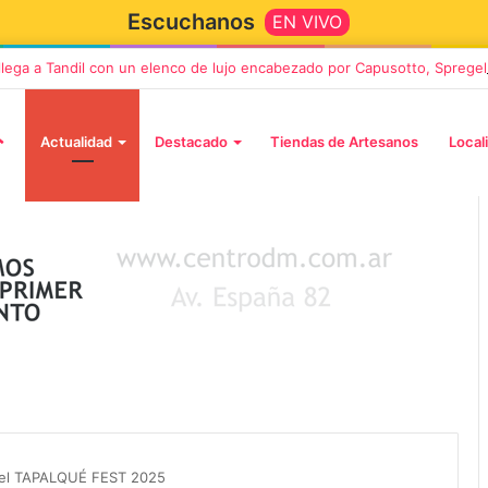
Escuchanos
EN VIVO
 llega a Tandil con un elenco de lujo encabezado por Capusotto, Spregel
Actualidad
Destacado
Tiendas de Artesanos
Local
2 octubre, 2026
n llega a Tandil
“TIRRIA” llega a Tandil con un
 despedida
elenco de lujo encabezado po
, Vino y Adiós
Capusotto, Spregelburd y
r el TAPALQUÉ FEST 2025