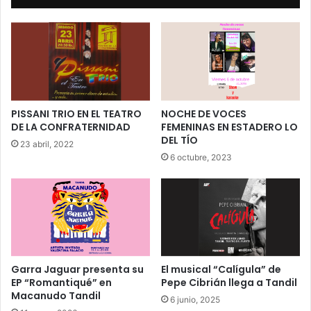
PISSANI TRIO EN EL TEATRO
NOCHE DE VOCES
DE LA CONFRATERNIDAD
FEMENINAS EN ESTADERO LO
DEL TÍO
23 abril, 2022
6 octubre, 2023
Garra Jaguar presenta su
El musical “Calígula” de
EP “Romantiqué” en
Pepe Cibrián llega a Tandil
Macanudo Tandil
6 junio, 2025