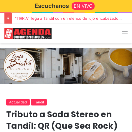
Escuchanos
EN VIVO
“TIRRIA” llega a Tandil con un elenco de lujo encabezado por Capusotto, Spregelburd y Stefani
Actualidad
Tandil
Tributo a Soda Stereo en
Tandil: QR (Que Sea Rock)