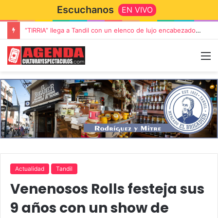
Escuchanos
EN VIVO
“TIRRIA” llega a Tandil con un elenco de lujo encabezado por Capusotto, Spregelburd y Stefani
Actualidad
Tandil
Venenosos Rolls festeja sus
9 años con un show de