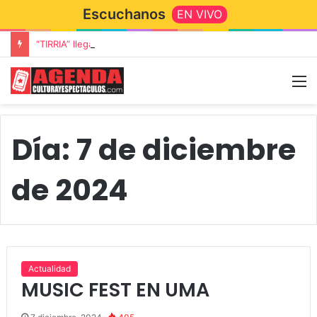
Escuchanos
EN VIVO
“TIRRIA” llega a Tandil con un elenco de lujo encabezado por Capusotto, Spregelburd y Stefani
Día:
7 de diciembre
de 2024
Actualidad
MUSIC FEST EN UMA