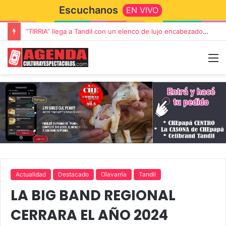
Escuchanos
EN VIVO
Rata Blanca regresa a Tandil con un show demoledor en el Estadio Unión y Progreso
Actualidad
Destacado
Olavarría
Tandil
LA BIG BAND REGIONAL
CERRARA EL AÑO 2024