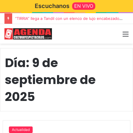
Escuchanos
EN VIVO
“TIRRIA” llega a Tandil con un elenco de lujo encabezado por Capusotto, Spregelburd y Stefani
Día:
9 de
septiembre de
2025
Actualidad