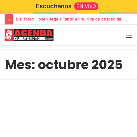
Escuchanos
EN VIVO
Die Toten Hosen llega a Tandil en su gira de despedida «Fútbol, Asado, Vino y Adiós Amigos»
Mes:
octubre 2025
Actualidad
DOCTOR CHINASKI
PRESENTA “¿POR QUÉ FREUD
ERA PERONISTA?” EN AZUL