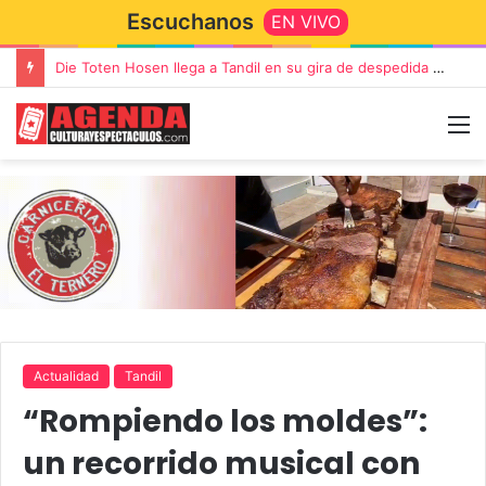
Escuchanos
EN VIVO
Die Toten Hosen llega a Tandil en su gira de despedida «Fútbol, Asado, Vino y Adiós Amigos»
Actualidad
Tandil
“Rompiendo los moldes”:
un recorrido musical con