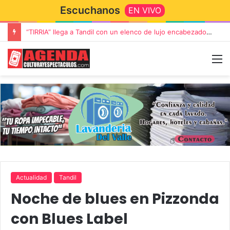
Escuchanos
EN VIVO
“TIRRIA” llega a Tandil con un elenco de lujo encabezado por Capusotto, Spregelburd y Stefani
Actualidad
Tandil
Noche de blues en Pizzonda
con Blues Label