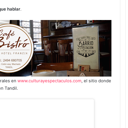
que hablar
.
urales en
www.culturayespectaculos.com
, el sitio donde
en Tandil.