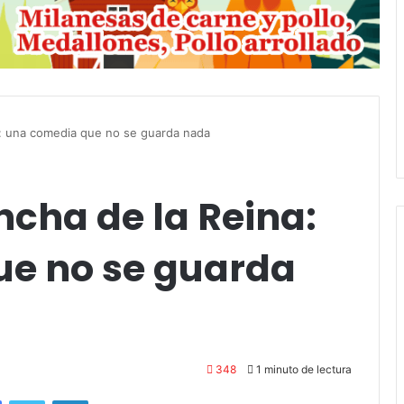
5 octubre, 2026
Die Toten Hosen llega a Tandi
tará «Noel», un
en su gira de despedida
Navidad con dos
«Fútbol, Asado, Vino y Adiós
andil
Amigos»
a: una comedia que no se guarda nada
cha de la Reina:
e no se guarda
348
1 minuto de lectura