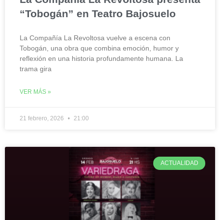
“Tobogán” en Teatro Bajosuelo
La Compañía La Revoltosa vuelve a escena con
Tobogán, una obra que combina emoción, humor y
reflexión en una historia profundamente humana. La
trama gira
VER MÁS »
21 febrero, 2026
21:00
ACTUALIDAD