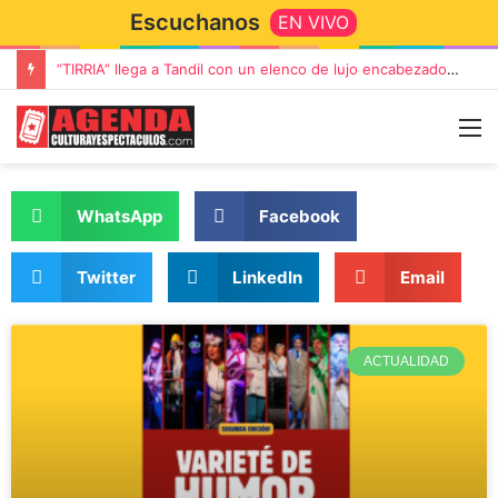
Escuchanos
EN VIVO
Rata Blanca regresa a Tandil con un show demoledor en el Estadio Unión y Progreso
WhatsApp
Facebook
Twitter
LinkedIn
Email
ACTUALIDAD