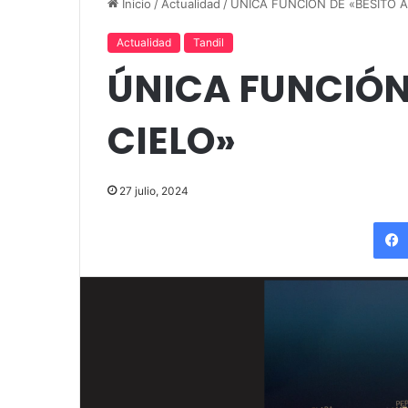
up comedy
Amigos»
Inicio
/
Actualidad
/
ÚNICA FUNCIÓN DE «BESITO A
Actualidad
Tandil
ÚNICA FUNCIÓN 
CIELO»
27 julio, 2024