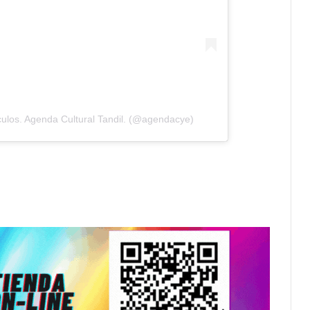
ulos. Agenda Cultural Tandil. (@agendacye)