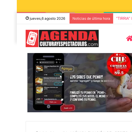
“TIRRIA”
jueves,6 agosto 2026
Noticias de última hora
5 octubre, 2026
Die Toten Hose
8 agosto, 2026
Julián Bellese llega a Tandil
en su gira de
con su nuevo show de stand
«Fútbol, Asado