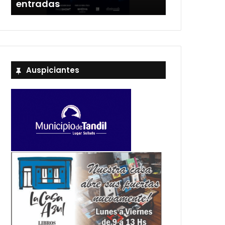
entradas
Estadio Uni
Auspiciantes