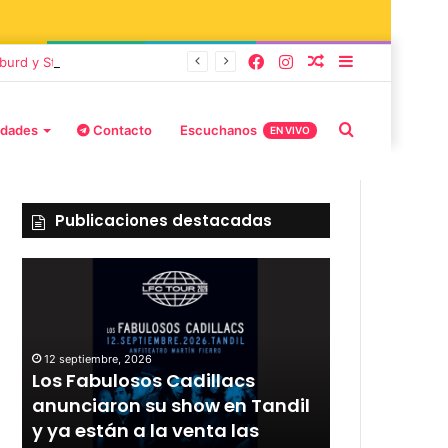
burd y Stefani
idades
Contacto
Escuchanos
EN VIVO
Publicaciones destacadas
12 septiembre, 2026
Los Fabulosos Cadillacs
12 septiembre, 2
r
anunciaron su show en Tandil
Rata Blanca
y ya están a la venta las
con un sho