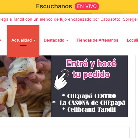
Escuchanos
EN VIVO
 llega a Tandil con un elenco de lujo encabezado por Capusotto, Spregel
Actualidad
Destacado
Tiendas de Artesanos
Local
2 octubre, 2026
n llega a Tandil
“TIRRIA” llega a Tandil con un
 despedida
elenco de lujo encabezado po
, Vino y Adiós
Capusotto, Spregelburd y