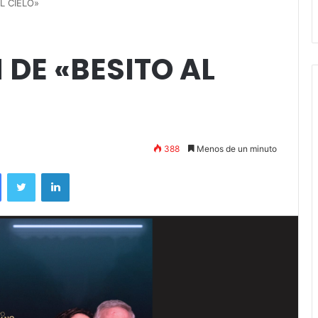
Stefani
L CIELO»
DE «BESITO AL
388
Menos de un minuto