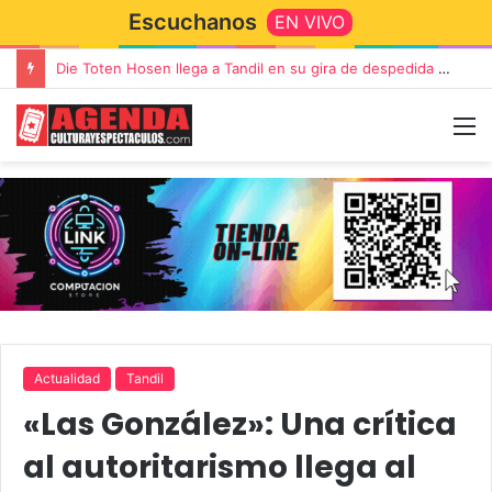
Escuchanos
EN VIVO
Die Toten Hosen llega a Tandil en su gira de despedida «Fútbol, Asado, Vino y Adiós Amigos»
Actualidad
Tandil
«Las González»: Una crítica
al autoritarismo llega al