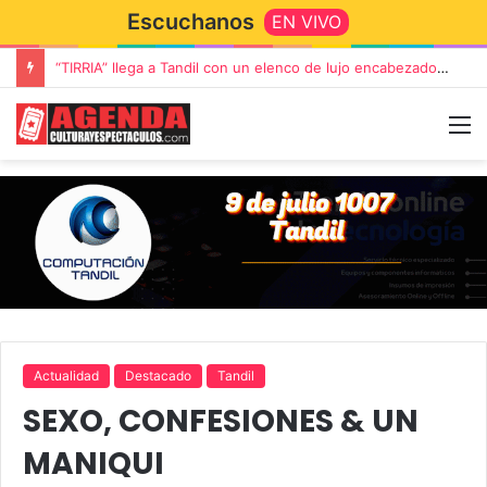
Escuchanos
EN VIVO
Rata Blanca regresa a Tandil con un show demoledor en el Estadio Unión y Progreso
Actualidad
Destacado
Tandil
SEXO, CONFESIONES & UN
MANIQUI