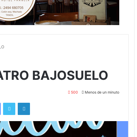
LO
ATRO BAJOSUELO
500
Menos de un minuto