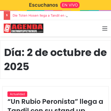
Escuchanos
EN VIVO
Die Toten Hosen llega a Tandil en su gira de despedida «Fútbol, Asado, Vino y Adiós Amigos»
Día:
2 de octubre de
2025
Actualidad
“Un Rubio Peronista” llega a
Tandil con su stand up