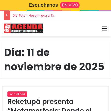
Escuchanos
EN VIVO
Die Toten Hosen llega a Tandil en su gira de despedida «Fútbol, Asado, Vino y Adiós Amigos»
Día:
11 de
noviembre de 2025
Actualidad
Reketupá presenta
“Metamorfosis: Donde el