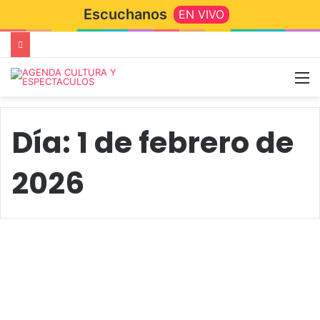
Escuchanos
EN VIVO
Día:
1 de febrero de
2026
Actualidad
“Tandil apaga el fuego”:
encuentro solidario con