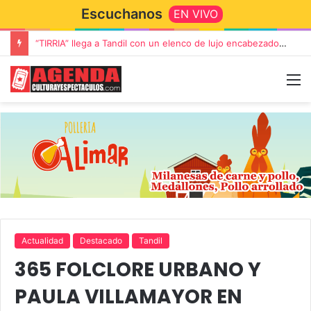
Escuchanos
EN VIVO
“TIRRIA” llega a Tandil con un elenco de lujo encabezado por Capusotto, Spregelburd y Stefani
Actualidad
Destacado
Tandil
365 FOLCLORE URBANO Y
PAULA VILLAMAYOR EN