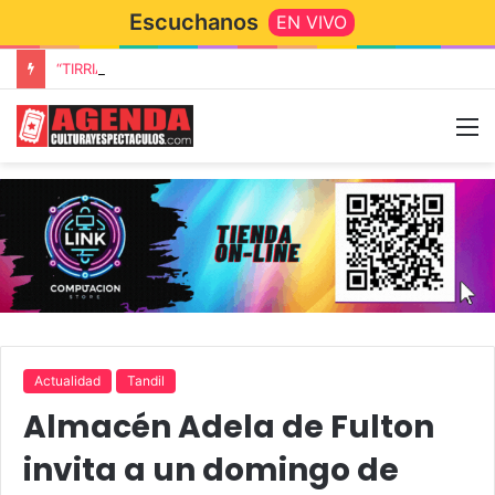
Escuchanos
EN VIVO
“TIRRIA” llega a Tandil con un elenco de lujo encabezado por Capusotto, Spregelburd y Stefani
Actualidad
Tandil
Almacén Adela de Fulton
invita a un domingo de