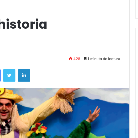
andil
Amigos»
historia
428
1 minuto de lectura