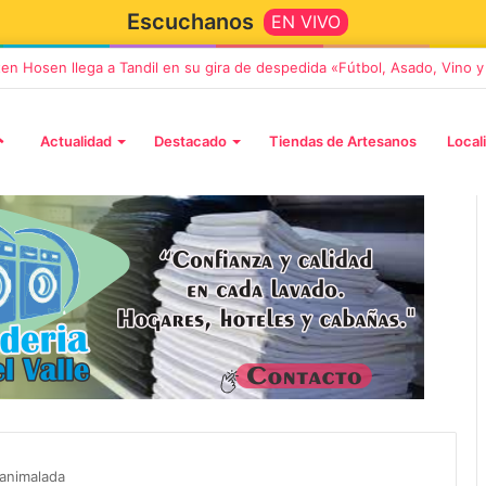
Escuchanos
EN VIVO
ten Hosen llega a Tandil en su gira de despedida «Fútbol, Asado, Vino 
Actualidad
Destacado
Tiendas de Artesanos
Local
5 octubre, 2026
Die Toten Hosen llega a Tandi
tará «Noel», un
en su gira de despedida
Navidad con dos
«Fútbol, Asado, Vino y Adiós
 animalada