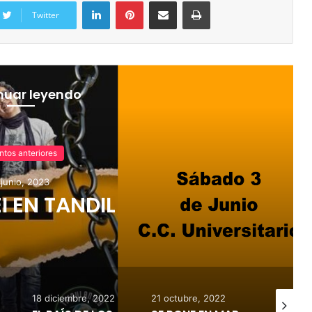
Twitter
nuar leyendo
ntos anteriores
 junio, 2023
I EN TANDIL
18 diciembre, 2022
21 octubre, 2022
26 agost