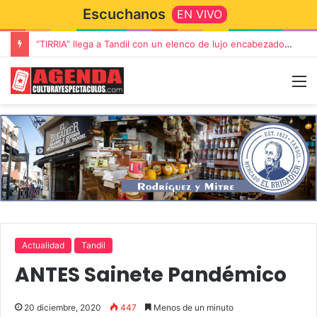
Escuchanos
EN VIVO
“TIRRIA” llega a Tandil con un elenco de lujo encabezado por Capusotto, Spregelburd y Stefani
Actualidad
Tandil
ANTES Sainete Pandémico
20 diciembre, 2020
447
Menos de un minuto