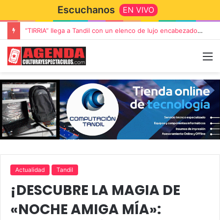
Escuchanos
EN VIVO
“TIRRIA” llega a Tandil con un elenco de lujo encabezado por Capusotto, Spregelburd y Stefani
Actualidad
Tandil
¡DESCUBRE LA MAGIA DE
«NOCHE AMIGA MÍA»: