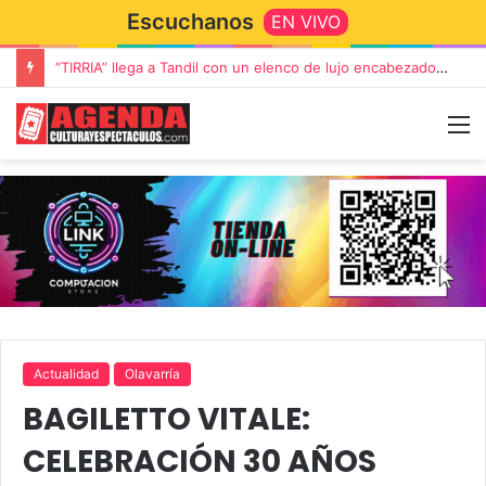
Escuchanos
EN VIVO
“TIRRIA” llega a Tandil con un elenco de lujo encabezado por Capusotto, Spregelburd y Stefani
Actualidad
Olavarría
BAGILETTO VITALE:
CELEBRACIÓN 30 AÑOS