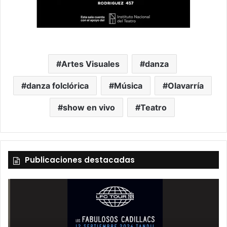
Artes Visuales
danza
danza folclórica
Música
Olavarría
show en vivo
Teatro
Publicaciones destacadas