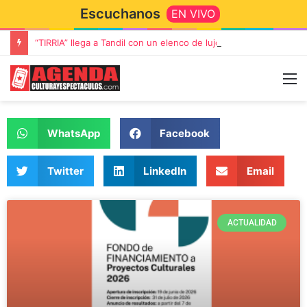
Escuchanos
EN VIVO
“TIRRIA” llega a Tandil con un elenco de lujo encabezado por Capusotto, Spregelburd y Stefani
WhatsApp
Facebook
Twitter
LinkedIn
Email
ACTUALIDAD