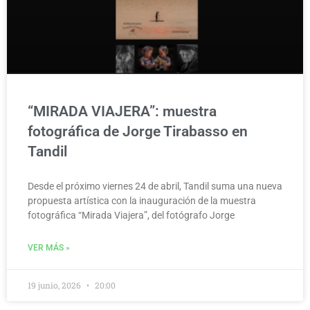
“MIRADA VIAJERA”: muestra
fotográfica de Jorge Tirabasso en
Tandil
Desde el próximo viernes 24 de abril, Tandil suma una nueva
propuesta artística con la inauguración de la muestra
fotográfica “Mirada Viajera”, del fotógrafo Jorge
VER MÁS »
19 junio, 2026
20:00